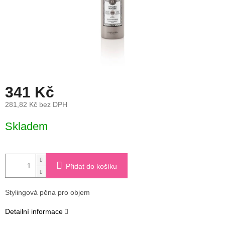
341 Kč
281,82 Kč bez DPH
Měrná
Skladem
cena:
Přidat do košíku
Stylingová pěna pro objem
Detailní informace