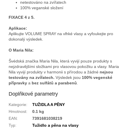
netestováno na zvířatech
100% veganské složení
FIXACE 4 z 5.
Aplikace:
Aplikujte VOLUME SPRAY na vlhké vlasy a vyfoukejte pro
dokonalý výsledek.
O Maria Nila:
Švédská značka Maria Nila, která vyvijí pouze produkty s
nejzdravějšími složkami pro vlasovou pokožku a vlasy. Maria
Nila vyvijí produkty v harmonii s přírodou a žádné
nejsou
testovány na zvířatech.
Výsledek jsou
100% vegenské
přípravky
a
bez sulfátů a parabenů
.
Doplňkové parametry
Kategorie
:
TUŽIDLA A PĚNY
Hmotnost
:
0.1 kg
EAN
:
7391681038219
Typ
:
Tužidlo a pěna na vlasy