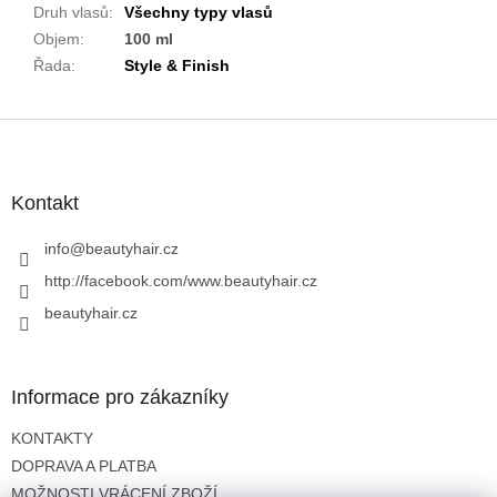
Druh vlasů
:
Všechny typy vlasů
Objem
:
100 ml
Řada
:
Style & Finish
Z
á
p
a
Kontakt
t
í
info
@
beautyhair.cz
http://facebook.com/www.beautyhair.cz
beautyhair.cz
Informace pro zákazníky
KONTAKTY
DOPRAVA A PLATBA
MOŽNOSTI VRÁCENÍ ZBOŽÍ