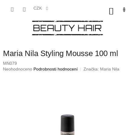
Přejít
na
CZK
NÁKU
obsah
KOŠÍK
Maria Nila Styling Mousse 100 ml
MN079
Průměrné
Neohodnoceno
Podrobnosti hodnocení
Značka:
Maria Nila
hodnocení
produktu
je
0,0
z
5
hvězdiček.