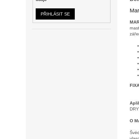
Mar
PŘIHLÁSIT SE
MAR
mast
záře
FIXA
Apli
DRY 
O Ma
Švéd
vlas