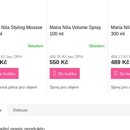
 Nila Styling Mousse
Maria Nila Volume Spray
Maria Ni
l
100 ml
300 ml
Skladem
Skladem
7 Kč bez DPH
454,55 Kč bez DPH
404,13 Kč
 Kč
550 Kč
489 Kč
o košíku
Do košíku
Do ko
ngová pěna pro objem
Sprej pro objem
Sprej pro
s
Diskuze
ailní popis produktu