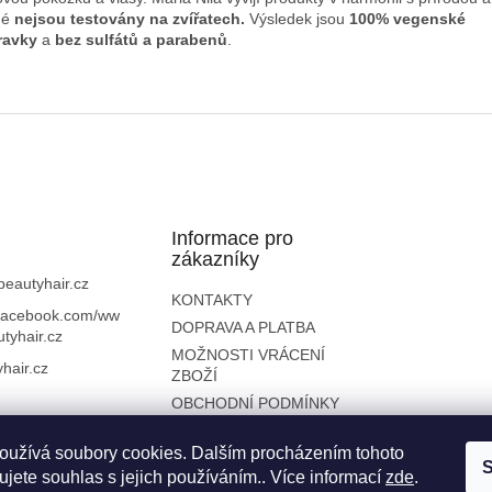
né
nejsou testovány na zvířatech.
Výsledek jsou
100% vegenské
ravky
a
bez sulfátů a parabenů
.
Informace pro
zákazníky
beautyhair.cz
KONTAKTY
//facebook.com/ww
DOPRAVA A PLATBA
tyhair.cz
MOŽNOSTI VRÁCENÍ
hair.cz
ZBOŽÍ
OBCHODNÍ PODMÍNKY
OCHRANA OSOBNÍCH
ÚDAJŮ
oužívá soubory cookies. Dalším procházením tohoto
S
jete souhlas s jejich používáním.. Více informací
zde
.