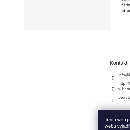
žád
příp
Z
á
p
a
t
Kontakt
í
info
@
http:
w.beau
beauty
Tento web p
webu vyjadřu