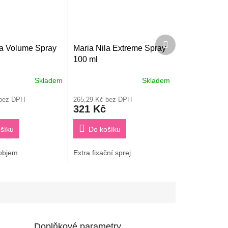
Další
la Volume Spray
Maria Nila Extreme Spray
produkt
100 ml
Skladem
Skladem
 bez DPH
265,29 Kč bez DPH
321 Kč
šíku
Do košíku
 objem
Extra fixační sprej
Doplňkové parametry