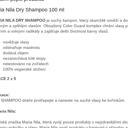
ia Nila Dry Shampoo 100 ml
IA NILA DRY SHAMPOO
je suchý šampon, který okamžitě osvěží a d
ným a zplihlým vlasům. Obsažený Color Guard komplex chrání vlasy 
ním a volnými radikály a zajišťuje delší životnost barvy vlasů.
osvěžuje vlasy
odstraňuje mastnotu
dodává objem
nezanechává bílé stopy
netestováno na zvířatech
100% veganské složení
CE 2 z 5
kace:
SHAMPOO dobře protřepejte a naneste na suché vlasy ke kořínkům.
ria Nila:
ská značka Maria Nila, která vyvijí pouze produkty s nejzdravějšími sl
ovou pokožku a vlasy. Maria Nila vyvijí produkty v harmonii s přírodou a