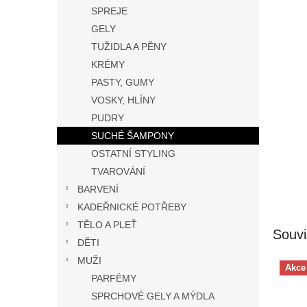
n
SPREJE
e
GELY
l
TUŽIDLA A PĚNY
KRÉMY
PASTY, GUMY
VOSKY, HLÍNY
PUDRY
SUCHÉ ŠAMPONY
OSTATNÍ STYLING
TVAROVÁNÍ
BARVENÍ
KADEŘNICKÉ POTŘEBY
TĚLO A PLEŤ
Souvi
DĚTI
MUŽI
Akce
PARFÉMY
SPRCHOVÉ GELY A MÝDLA