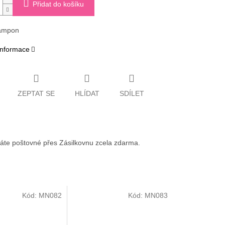
Přidat do košíku
ampon
 informace
ZEPTAT SE
HLÍDAT
SDÍLET
váte poštovné přes Zásilkovnu zcela zdarma.
Kód:
MN082
Kód:
MN083