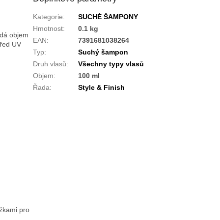
Kategorie
:
SUCHÉ ŠAMPONY
Hmotnost
:
0.1 kg
odá objem
EAN
:
7391681038264
před UV
Typ
:
Suchý šampon
Druh vlasů
:
Všechny typy vlasů
Objem
:
100 ml
Řada
:
Style & Finish
ožkami pro