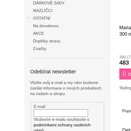
DÁRKOVÉ SADY
MAZLÍČCI
OSTATNÍ
Na dovolenou
Maria
AKCE
300 m
Doplňky stravy
Značky
399,1
483
Odebírat newsletter
D
Vložte svůj e-mail a my vám budeme
Styli
zasílat informace o nových produktech
na našem e-shopu.
E-mail
Popi
Vložením e-mailu souhlasíte s
podmínkami ochrany osobních
Det
údajů