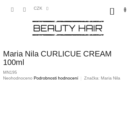
Přejít
na
CZK
NÁKU
obsah
KOŠÍK
Maria Nila CURLICUE CREAM
100ml
MN195
Průměrné
Neohodnoceno
Podrobnosti hodnocení
Značka:
Maria Nila
hodnocení
produktu
je
0,0
z
5
hvězdiček.