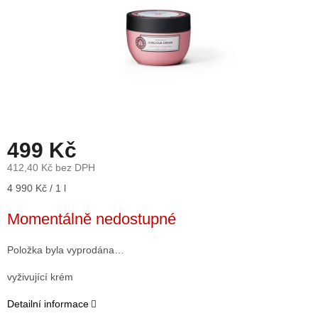
499 Kč
412,40 Kč bez DPH
Měrná
4 990 Kč / 1 l
cena:
Momentálně nedostupné
Položka byla vyprodána…
vyživující krém
Detailní informace