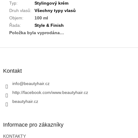
Typ
:
Stylingový krém
Druh vlasů
:
Všechny typy vlasů
Objem
:
100 ml
Řada
:
Style & Finish
Položka byla vyprodána…
Z
á
p
a
Kontakt
t
í
info
@
beautyhair.cz
http://facebook.com/www.beautyhair.cz
beautyhair.cz
Informace pro zákazníky
KONTAKTY