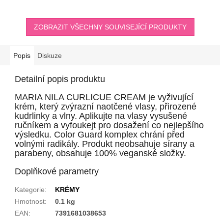
ZOBRAZIT VŠECHNY SOUVISEJÍCÍ PRODUKTY
Popis
Diskuze
Detailní popis produktu
MARIA NILA CURLICUE CREAM je vyživující
krém, který zvýrazní naotčené vlasy, přirozené
kudrlinky a vlny. Aplikujte na vlasy vysušené
ručníkem a vyfoukejt pro dosažení co nejlepšího
výsledku. Color Guard komplex chrání před
volnými radikály. Produkt neobsahuje sírany a
parabeny, obsahuje 100% veganské složky.
Doplňkové parametry
Kategorie
:
KRÉMY
Hmotnost
:
0.1 kg
EAN
:
7391681038653