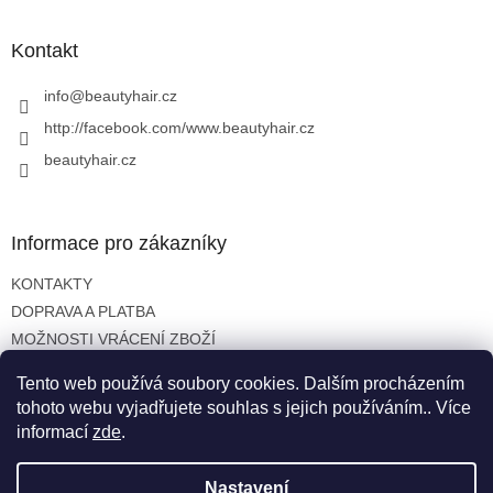
á
p
a
Kontakt
t
í
info
@
beautyhair.cz
http://facebook.com/www.beautyhair.cz
beautyhair.cz
Informace pro zákazníky
KONTAKTY
DOPRAVA A PLATBA
MOŽNOSTI VRÁCENÍ ZBOŽÍ
OBCHODNÍ PODMÍNKY
Tento web používá soubory cookies. Dalším procházením
OCHRANA OSOBNÍCH ÚDAJŮ
tohoto webu vyjadřujete souhlas s jejich používáním.. Více
informací
zde
.
Nastavení
Vytvořil Shoptet