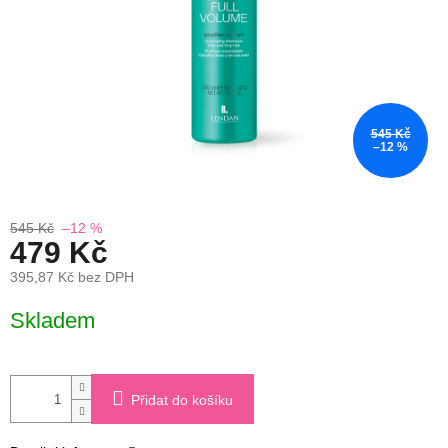
545 Kč
–12 %
545 Kč
–12 %
479 Kč
395,87 Kč bez DPH
Měrná
Skladem
cena:
Přidat do košíku