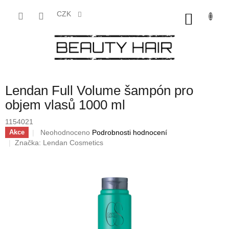
Přejít
na
CZK
NÁKU
obsah
KOŠÍK
Lendan Full Volume šampón pro
objem vlasů 1000 ml
1154021
Průměrné
Neohodnoceno
Podrobnosti hodnocení
Akce
hodnocení
Značka:
Lendan Cosmetics
produktu
je
0,0
z
5
hvězdiček.