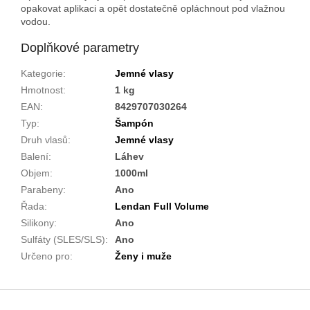
opakovat aplikaci a opět dostatečně opláchnout pod vlažnou
vodou.
Doplňkové parametry
Kategorie
:
Jemné vlasy
Hmotnost
:
1 kg
EAN
:
8429707030264
Typ
:
Šampón
Druh vlasů
:
Jemné vlasy
Balení
:
Láhev
Objem
:
1000ml
Parabeny
:
Ano
Řada
:
Lendan Full Volume
Silikony
:
Ano
Sulfáty (SLES/SLS)
:
Ano
Určeno pro
:
Ženy i muže
Z