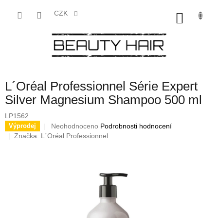
Přejít
na
CZK
NÁKU
obsah
KOŠÍK
L´Oréal Professionnel Série Expert
Silver Magnesium Shampoo 500 ml
LP1562
Průměrné
Neohodnoceno
Podrobnosti hodnocení
Výprodej
hodnocení
Značka:
L´Oréal Professionnel
produktu
je
0,0
z
5
hvězdiček.