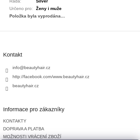
Řada
:
Silver
Určeno pro
:
Ženy i muže
Položka byla vyprodána…
Z
á
p
a
Kontakt
t
í
info
@
beautyhair.cz
http://facebook.com/www.beautyhair.cz
beautyhair.cz
Informace pro zákazníky
KONTAKTY
DOPRAVA A PLATBA
MOŽNOSTI VRÁCENÍ ZBOŽÍ