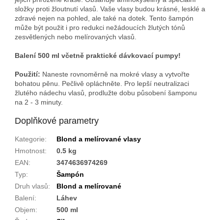
složky proti žloutnutí vlasů. Vaše vlasy budou krásné, lesklé a
zdravé nejen na pohled, ale také na dotek. Tento šampón
může být použit i pro redukci nežádoucích žlutých tónů
zesvětlených nebo melírovaných vlasů.
Balení 500 ml včetně praktické dávkovací pumpy!
Použití:
Naneste rovnoměrně na mokré vlasy a vytvořte
bohatou pěnu. Pečlivě opláchněte. Pro lepší neutralizaci
žlutého nádechu vlasů, prodlužte dobu působení šamponu
na 2 - 3 minuty.
Doplňkové parametry
Kategorie
:
Blond a melírované vlasy
Hmotnost
:
0.5 kg
EAN
:
3474636974269
Typ
:
Šampón
Druh vlasů
:
Blond a melírované
Balení
:
Láhev
Objem
:
500 ml