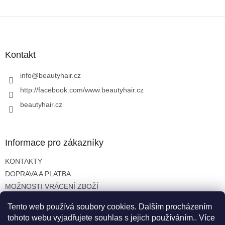
Z
á
p
a
Kontakt
t
í
info
@
beautyhair.cz
http://facebook.com/www.beautyhair.cz
beautyhair.cz
Informace pro zákazníky
KONTAKTY
DOPRAVA A PLATBA
MOŽNOSTI VRÁCENÍ ZBOŽÍ
OBCHODNÍ PODMÍNKY
Tento web používá soubory cookies. Dalším procházením
OCHRANA OSOBNÍCH ÚDAJŮ
tohoto webu vyjadřujete souhlas s jejich používáním.. Více