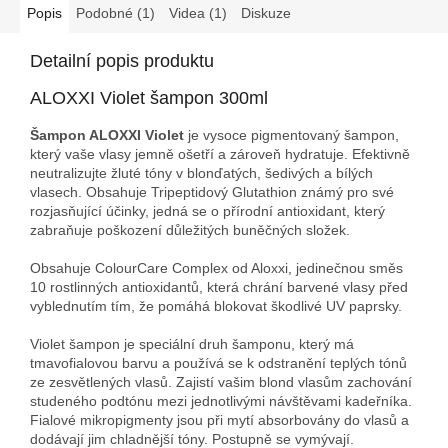
Popis
Podobné (1)
Videa (1)
Diskuze
Detailní popis produktu
ALOXXI Violet šampon 300ml
Šampon ALOXXI Violet
je vysoce pigmentovaný šampon,
který vaše vlasy jemně ošetří a zároveň hydratuje. Efektivně
neutralizujte žluté tóny v blonďatých, šedivých a bílých
vlasech. Obsahuje Tripeptidový Glutathion známý pro své
rozjasňující účinky, jedná se o přírodní antioxidant, který
zabraňuje poškození důležitých buněčných složek.
Obsahuje ColourCare Complex od Aloxxi, jedinečnou směs
10 rostlinných antioxidantů, která chrání barvené vlasy před
vyblednutím tím, že pomáhá blokovat škodlivé UV paprsky.
Violet šampon je speciální druh šamponu, který má
tmavofialovou barvu a používá se k odstranění teplých tónů
ze zesvětlených vlasů. Zajistí vašim blond vlasům zachování
studeného podtónu mezi jednotlivými návštěvami kadeřníka.
Fialové mikropigmenty jsou při mytí absorbovány do vlasů a
dodávají jim chladnější tóny. Postupně se vymývají.