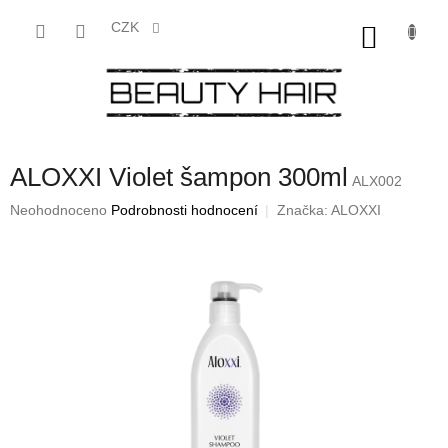
Přejít
na
CZK
NÁKU
obsah
KOŠÍK
ALOXXI Violet šampon 300ml
ALX002
Průměrné
Neohodnoceno
Podrobnosti hodnocení
Značka:
ALOXXI
hodnocení
produktu
je
0,0
z
5
hvězdiček.