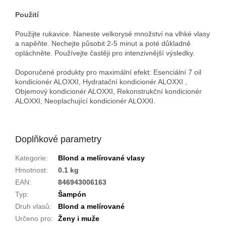
Použití
Použijte rukavice. Naneste velkorysé množství na vlhké vlasy
a napěňte. Nechejte působit 2-5 minut a poté důkladně
opláchněte. Používejte častěji pro intenzivnější výsledky.
Doporučené produkty pro maximální efekt: Esenciální 7 oil
kondicionér ALOXXI, Hydratační kondicionér ALOXXI ,
Objemový kondicionér ALOXXI, Rekonstrukční kondicionér
ALOXXI, Neoplachující kondicionér ALOXXI.
Doplňkové parametry
Kategorie
:
Blond a melírované vlasy
Hmotnost
:
0.1 kg
EAN
:
846943006163
Typ
:
Šampón
Druh vlasů
:
Blond a melírované
Určeno pro
:
Ženy i muže