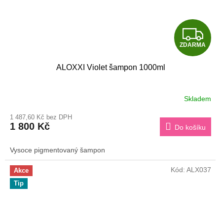
Z
ZDARMA
D
ALOXXI Violet šampon 1000ml
A
R
Skladem
M
1 487,60 Kč bez DPH
1 800 Kč
Do košíku
A
Vysoce pigmentovaný šampon
Kód:
ALX037
Akce
Tip